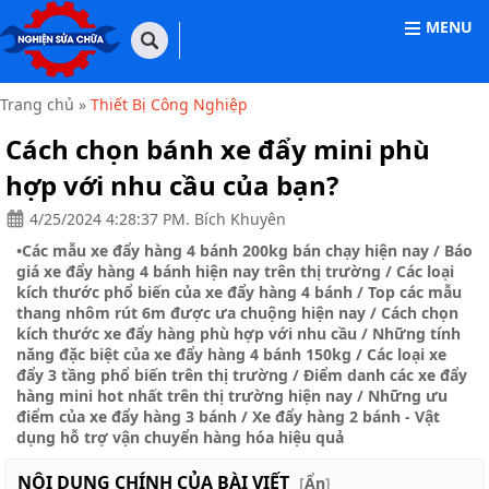
MENU
TRANG
CHỦ
Trang chủ
»
Thiết Bị Công Nghiệp
THIẾT
Cách chọn bánh xe đẩy mini phù
BỊ
VĂN
hợp với nhu cầu của bạn?
PHÒNG
4/25/2024 4:28:37 PM. Bích Khuyên
THIẾT
•
Các mẫu xe đẩy hàng 4 bánh 200kg bán chạy hiện nay
/
Báo
BỊ
GIA
giá xe đẩy hàng 4 bánh hiện nay trên thị trường
/
Các loại
DỤNG
kích thước phổ biến của xe đẩy hàng 4 bánh
/
Top các mẫu
thang nhôm rút 6m được ưa chuộng hiện nay
/
Cách chọn
THIẾT
kích thước xe đẩy hàng phù hợp với nhu cầu
/
Những tính
BỊ
năng đặc biệt của xe đẩy hàng 4 bánh 150kg
/
Các loại xe
CÔNG
đẩy 3 tầng phổ biến trên thị trường
/
Điểm danh các xe đẩy
NGHIỆP
hàng mini hot nhất trên thị trường hiện nay
/
Những ưu
điểm của xe đẩy hàng 3 bánh
/
Xe đẩy hàng 2 bánh - Vật
NHÀ
dụng hỗ trợ vận chuyển hàng hóa hiệu quả
CỬA
&
ĐỜI
NỘI DUNG CHÍNH CỦA BÀI VIẾT
[
Ẩn
]