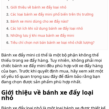
SỐNG
1.
Giới thiệu về bánh xe đẩy loại nhỏ
VIDEO
2.
Các loại bánh xe đẩy mini phổ biến trên thị trường
REVIEWS
3.
Bánh xe mini dùng cho xe đẩy nào?
MẸO
4.
Các lợi ích khi sử dụng bánh xe đẩy loại nhỏ
VẶT
5.
Những lưu ý khi mua bánh xe đẩy mini
LIÊN
6.
Tiêu chí chọn nơi bán bánh xe loại nhỏ chất lượng?
HỆ
Bánh xe đẩy mini có thể là một bộ phận không thể
thiếu trong xe đẩy hàng. Tuy nhiên, không phải mọi
chiếc bánh xe đẩy mini đều phù hợp với xe đẩy hàng
của bạn. Trước khi quyết định mua, hãy xem xét một
số yếu tố quan trọng sau đây để đảm bảo rằng bạn
đang chọn được sản phẩm phù hợp nhất.
Giới thiệu về bánh xe đẩy loại
nhỏ
Bánh xe đẩy loại nhỏ là một loại bánh xe được thiết kế