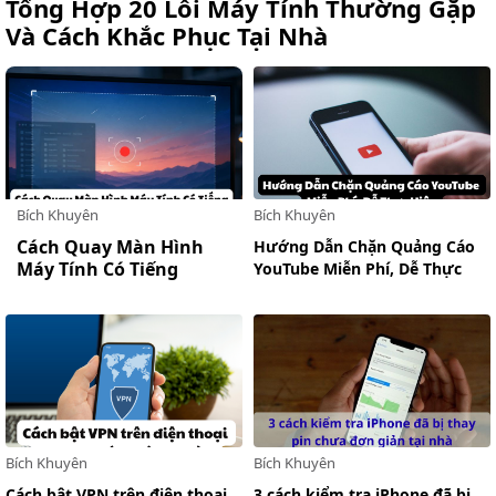
Tổng Hợp 20 Lỗi Máy Tính Thường Gặp
SỐNG
Và Cách Khắc Phục Tại Nhà
VIDEO
REVIEWS
MẸO
VẶT
LIÊN
HỆ
Bích Khuyên
Bích Khuyên
Cách Quay Màn Hình
Hướng Dẫn Chặn Quảng Cáo
Máy Tính Có Tiếng
YouTube Miễn Phí, Dễ Thực
Không Cần Cài Phần
Hiện
Mềm
Bích Khuyên
Bích Khuyên
Cách bật VPN trên điện thoại
3 cách kiểm tra iPhone đã bị