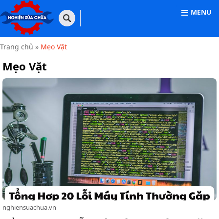
MENU
TRANG
CHỦ
Trang chủ
»
Mẹo Vặt
THIẾT
Mẹo Vặt
BỊ
VĂN
PHÒNG
THIẾT
BỊ
GIA
DỤNG
THIẾT
BỊ
CÔNG
NGHIỆP
NHÀ
CỬA
nghiensuachua.vn
&
ĐỜI