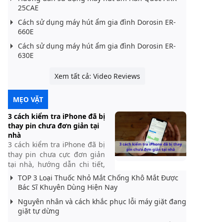
25CAE
Cách sử dụng máy hút ẩm gia đình Dorosin ER-
660E
Cách sử dụng máy hút ẩm gia đình Dorosin ER-
630E
Xem tất cả: Video Reviews
MẸO VẶT
3 cách kiểm tra iPhone đã bị
thay pin chưa đơn giản tại
nhà
3 cách kiểm tra iPhone đã bị
thay pin chưa cực đơn giản
tại nhà, hướng dẫn chi tiết,
dễ thực hiện, giúp bạn biết
TOP 3 Loại Thuốc Nhỏ Mắt Chống Khô Mắt Được
chính xác tình trạng pin của
Bác Sĩ Khuyên Dùng Hiện Nay
máy trước khi mua
Nguyên nhân và cách khắc phục lỗi máy giặt đang
giặt tự dừng