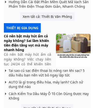
Hướng Dẫn Cài Đặt Phần Mềm Quét Mã Vạch Sản
Phẩm Trên Điện Thoại Đơn Giản, Nhanh Chóng
Xem tất cả: Thiết Bị Văn Phòng
THIẾT BỊ GIA DỤNG
Có nên bật máy hút ẩm cả
ngày không? Sai lầm khiến
tiền điện tăng vọt mà máy
nhanh hỏng
Có nên bật máy hút ẩm cả
ngày không? Việc chạy liên
tục 24/24 có thể khiến tiền
điện tăng cao, máy quá tải
Tại sao củ sạc điện thoại bị nóng ran khi sạc? 5
và giảm tuổi thọ. Tìm hiểu
dấu hiệu bạn nên vứt bỏ ngay lập tức
cách dùng đúng để tiết kiệm
AUTO là gì trong điều hòa, máy lạnh? Cách sử
và bền máy.
dụng thế nào
Cách Kiểm Tra Dầu Máy Ô Tô Còn Dùng Được Hay
Không