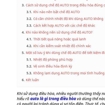
SỐNG
3.
Cách sử dụng chế độ AUTO trong điều hòa đúng 
VIDEO
3.1.
Khi nào nên bật chế độ AUTO
REVIEWS
3.2.
Có cần chỉnh nhiệt độ khi dùng AUTO không
MẸO
3.3.
Cách kết hợp AUTO với các chế độ khác
VẶT
4.
Khi nào không nên sử dụng chế độ AUTO?
LIÊN
4.1.
Thời tiết quá nóng hoặc quá lạnh
HỆ
4.2.
Khi cần kiểm soát nhiệt độ chính xác
5.
Một số lưu ý khi dùng chế độ AUTO để tiết kiệm đ
5.1.
Nhiệt độ phòng phù hợp
5.2.
Vệ sinh điều hòa định kỳ
5.3.
Không lạm dụng AUTO trong mọi tình huống
6.
Kết luận
Khi sử dụng điều hòa, nhiều người thường thấy 
hiểu rõ
auto là gì trong điều hòa
và dùng thế nào
có người lại tránh dùng vì sợ tốn điện. Thực tế, 