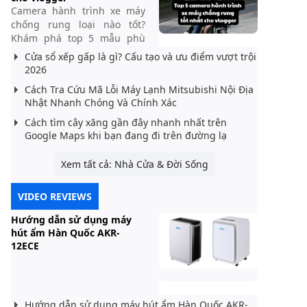
Camera hành trình xe máy
chống rung loại nào tốt?
Khám phá top 5 mẫu phù
hợp cho vlogger, quay video
Cửa sổ xếp gấp là gì? Cấu tạo và ưu điểm vượt trội
ổn định, hình ảnh sắc nét
2026
ngay cả khi di chuyển.
Cách Tra Cứu Mã Lỗi Máy Lạnh Mitsubishi Nội Địa
Nhật Nhanh Chóng Và Chính Xác
Cách tìm cây xăng gần đây nhanh nhất trên
Google Maps khi bạn đang đi trên đường lạ
Xem tất cả: Nhà Cửa & Đời Sống
VIDEO REVIEWS
Hướng dẫn sử dụng máy
hút ẩm Hàn Quốc AKR-
12ECE
Hướng dẫn sử dụng máy hút ẩm Hàn Quốc AKR-