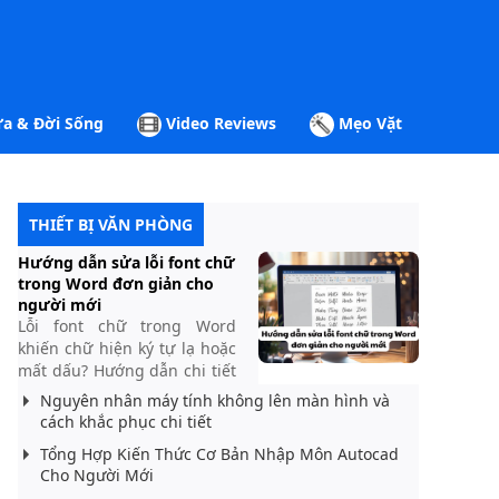
a & Đời Sống
Video Reviews
Mẹo Vặt
THIẾT BỊ VĂN PHÒNG
Hướng dẫn sửa lỗi font chữ
trong Word đơn giản cho
người mới
Lỗi font chữ trong Word
khiến chữ hiện ký tự lạ hoặc
mất dấu? Hướng dẫn chi tiết
cách sửa lỗi font chữ trong
Nguyên nhân máy tính không lên màn hình và
Word bằng Unikey và các
cách khắc phục chi tiết
cách khác nhanh nhất.
Tổng Hợp Kiến Thức Cơ Bản Nhập Môn Autocad
Cho Người Mới