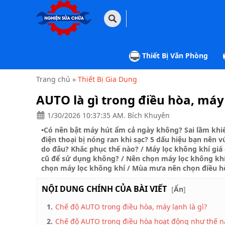
TRANG
CHỦ
Thiết Bị Văn Phòng
THIẾT
BỊ
VĂN
Trang chủ
»
Thiết Bị Gia Dụng
PHÒNG
AUTO là gì trong điều hòa, máy
THIẾT
1/30/2026 10:37:35 AM. Bích Khuyên
BỊ
GIA
•
Có nên bật máy hút ẩm cả ngày không? Sai lầm khi
DỤNG
điện thoại bị nóng ran khi sạc? 5 dấu hiệu bạn nên v
do đâu? Khắc phục thế nào?
/
Máy lọc không khí giá
THIẾT
cũ để sử dụng không?
/
Nên chọn máy lọc không kh
BỊ
chọn máy lọc không khí
/
Mùa mưa nên chọn điều h
CÔNG
NGHIỆP
NỘI DUNG CHÍNH CỦA BÀI VIẾT
[
Ẩn
]
NHÀ
CỬA
1.
Chế độ AUTO trong điều hòa, máy lạnh là gì?
&
ĐỜI
2.
Chế độ AUTO trong điều hòa hoạt động như thế n