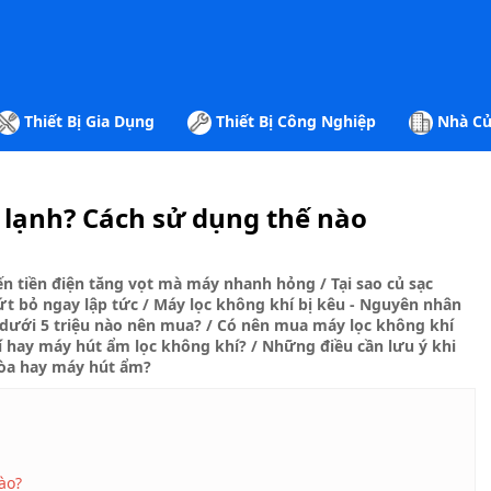
Thiết Bị Gia Dụng
Thiết Bị Công Nghiệp
Nhà Cử
 lạnh? Cách sử dụng thế nào
ến tiền điện tăng vọt mà máy nhanh hỏng
/
Tại sao củ sạc
ứt bỏ ngay lập tức
/
Máy lọc không khí bị kêu - Nguyên nhân
 dưới 5 triệu nào nên mua?
/
Có nên mua máy lọc không khí
í hay máy hút ẩm lọc không khí?
/
Những điều cần lưu ý khi
òa hay máy hút ẩm?
ào?