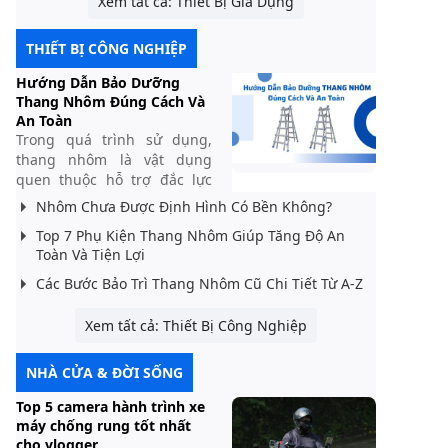
Xem tất cả: Thiết Bị Gia Dụng
THIẾT BỊ CÔNG NGHIỆP
Hướng Dẫn Bảo Dưỡng
Thang Nhôm Đúng Cách Và
An Toàn
Trong quá trình sử dụng,
thang nhôm là vật dụng
quen thuộc hỗ trợ đắc lực
cho gia đình, công trình hay
Nhôm Chưa Được Định Hình Có Bền Không?
văn phòng. Tuy nhiên, để
Top 7 Phụ Kiện Thang Nhôm Giúp Tăng Độ An
thang luôn hoạt động bền bỉ
Toàn Và Tiện Lợi
và đảm bảo an toàn khi sử
dụng, việc bảo dưỡng thang
Các Bước Bảo Trì Thang Nhôm Cũ Chi Tiết Từ A-Z
nhôm là điều vô cùng quan
trọng. Nhiều...
Xem tất cả: Thiết Bị Công Nghiệp
NHÀ CỬA & ĐỜI SỐNG
Top 5 camera hành trình xe
máy chống rung tốt nhất
cho vlogger