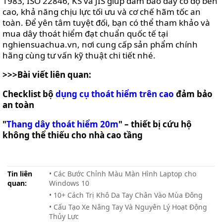
1983, ISO 22846, KS và JIS giúp đảm bảo dây có độ bền
cao, khả năng chịu lực tối ưu và cơ chế hãm tốc an
toàn. Để yên tâm tuyệt đối, bạn có thể tham khảo và
mua dây thoát hiểm đạt chuẩn quốc tế tại
nghiensuachua.vn, nơi cung cấp sản phẩm chính
hãng cùng tư vấn kỹ thuật chi tiết nhé.
>>>Bài viết liên quan:
Checklist bộ
dụng cụ thoát hiểm trên cao
đảm bảo
an toàn
"
Thang dây thoát hiểm 20m
" – thiết bị cứu hộ
không thể thiếu cho nhà cao tầng
Tin liên
• Các Bước Chỉnh Màu Màn Hình Laptop cho
quan:
Windows 10
• 10+ Cách Trị Khô Da Tay Chân Vào Mùa Đông
• Cấu Tạo Xe Nâng Tay Và Nguyên Lý Hoạt Động
Thủy Lực