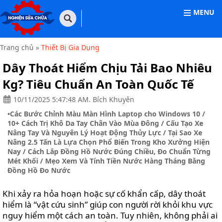
MENU
TRANG
CHỦ
Trang chủ
»
Thiết Bị Gia Dụng
THIẾT
Dây Thoát Hiểm Chịu Tải Bao Nhiêu
BỊ
VĂN
Kg? Tiêu Chuẩn An Toàn Quốc Tế
PHÒNG
10/11/2025 5:47:48 AM. Bích Khuyên
THIẾT
•
Các Bước Chỉnh Màu Màn Hình Laptop cho Windows 10
/
BỊ
GIA
10+ Cách Trị Khô Da Tay Chân Vào Mùa Đông
/
Cấu Tạo Xe
DỤNG
Nâng Tay Và Nguyên Lý Hoạt Động Thủy Lực
/
Tại Sao Xe
Nâng 2.5 Tấn Là Lựa Chọn Phổ Biến Trong Kho Xưởng Hiện
THIẾT
Nay
/
Cách Lắp Đồng Hồ Nước Đúng Chiều, Đo Chuẩn Từng
BỊ
Mét Khối
/
Mẹo Xem Và Tính Tiền Nước Hàng Tháng Bằng
CÔNG
Đồng Hồ Đo Nước
NGHIỆP
Khi xảy ra hỏa hoạn hoặc sự cố khẩn cấp, dây thoát
NHÀ
CỬA
hiểm là “vật cứu sinh” giúp con người rời khỏi khu vực
&
nguy hiểm một cách an toàn. Tuy nhiên, không phải ai
ĐỜI