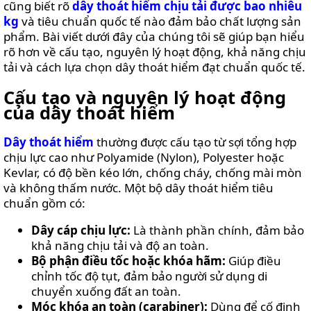
cũng biết rõ
dây thoát hiểm chịu tải được bao nhiêu
SỐNG
kg
và tiêu chuẩn quốc tế nào đảm bảo chất lượng sản
VIDEO
phẩm. Bài viết dưới đây của chúng tôi sẽ giúp bạn hiểu
REVIEWS
rõ hơn về cấu tạo, nguyên lý hoạt động, khả năng chịu
tải và cách lựa chọn dây thoát hiểm đạt chuẩn quốc tế.
MẸO
VẶT
Cấu tạo và nguyên lý hoạt động
của dây thoát hiểm
LIÊN
HỆ
Dây thoát hiểm
thường được cấu tạo từ sợi tổng hợp
chịu lực cao như Polyamide (Nylon), Polyester hoặc
Kevlar, có độ bền kéo lớn, chống cháy, chống mài mòn
và không thấm nước. Một bộ dây thoát hiểm tiêu
chuẩn gồm có:
Dây cáp chịu lực:
Là thành phần chính, đảm bảo
khả năng chịu tải và độ an toàn.
Bộ phận điều tốc hoặc khóa hãm:
Giúp điều
chỉnh tốc độ tụt, đảm bảo người sử dụng di
chuyển xuống đất an toàn.
Móc khóa an toàn (carabiner):
Dùng để cố định