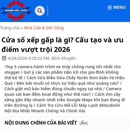
MENU
TRANG
CHỦ
Trang chủ
»
Nhà Cửa & Đời Sống
THIẾT
Cửa sổ xếp gấp là gì? Cấu tạo và ưu
BỊ
VĂN
điểm vượt trội 2026
PHÒNG
4/28/2026 9:29:52 PM. Bích Khuyên
THIẾT
•
Top 5 camera hành trình xe máy chống rung tốt nhất cho
BỊ
GIA
vlogger
/
Gợi ý các sản phẩm tiện ích cho gia đình không
DỤNG
thể bỏ lỡ
/
Cách Sửa Điều Hòa Chảy Nước Đơn Giản Và Hiệu
Quả
/
Đèn bắt muỗi có thực sự hiệu quả như quảng cáo?
/
THIẾT
Cách giặt mũ bảo hiểm đúng chuẩn ngay tại nhà
/
Camera
BỊ
quan sát ban đêm hoạt động như thế nào?
/
Cách tìm cây
CÔNG
xăng gần đây nhanh nhất trên Google Maps khi bạn đang đi
NGHIỆP
trên đường lạ
/
Cách Tra Cứu Mã Lỗi Máy Lạnh Mitsubishi
Nội Địa Nhật Nhanh Chóng Và Chính Xác
NHÀ
CỬA
NỘI DUNG CHÍNH CỦA BÀI VIẾT
[
Ẩn
]
&
ĐỜI