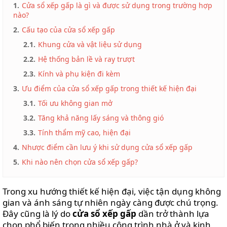
SỐNG
1.
Cửa sổ xếp gấp là gì và được sử dụng trong trường hợp
nào?
VIDEO
2.
Cấu tạo của cửa sổ xếp gấp
REVIEWS
2.1.
Khung cửa và vật liệu sử dụng
MẸO
2.2.
Hệ thống bản lề và ray trượt
VẶT
2.3.
Kính và phụ kiện đi kèm
LIÊN
3.
Ưu điểm của cửa sổ xếp gấp trong thiết kế hiện đại
HỆ
3.1.
Tối ưu không gian mở
3.2.
Tăng khả năng lấy sáng và thông gió
3.3.
Tính thẩm mỹ cao, hiện đại
4.
Nhược điểm cần lưu ý khi sử dụng cửa sổ xếp gấp
5.
Khi nào nên chọn cửa sổ xếp gấp?
Trong xu hướng thiết kế hiện đại, việc tận dụng không
gian và ánh sáng tự nhiên ngày càng được chú trọng.
Đây cũng là lý do
cửa sổ xếp gấp
dần trở thành lựa
chọn phổ biến trong nhiều công trình nhà ở và kinh