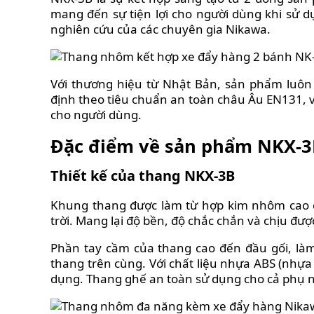
SỐNG
mang đến sự tiện lợi cho người dùng khi sử d
nghiên cứu của các chuyên gia Nikawa.
VIDEO
REVIEWS
MẸO
Với thương hiệu từ Nhật Bản, sản phẩm luôn 
VẶT
định theo tiêu chuẩn an toàn châu Âu EN131, 
cho người dùng.
LIÊN
HỆ
Đặc điểm về sản phẩm NKX-
Thiết kế của thang NKX-3B
Khung thang được làm từ hợp kim nhôm cao c
trời. Mang lại độ bền, độ
chắc chắn và chịu được
Phần tay cầm của thang cao đến đầu gối, là
thang trên cùng. Với chất liệu nhựa ABS (nhựa
dụng. Thang ghế an toàn sử dụng cho cả phụ nữ