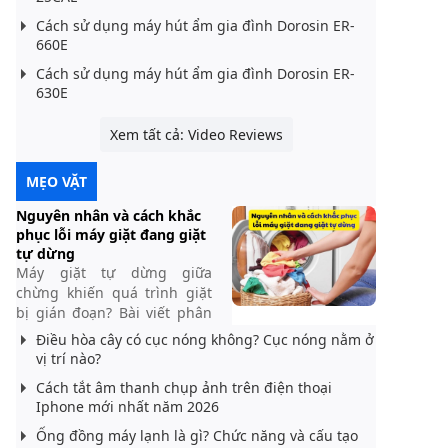
Cách sử dụng máy hút ẩm gia đình Dorosin ER-
660E
Cách sử dụng máy hút ẩm gia đình Dorosin ER-
630E
Xem tất cả: Video Reviews
MẸO VẶT
Nguyên nhân và cách khắc
phục lỗi máy giặt đang giặt
tự dừng
Máy giặt tự dừng giữa
chừng khiến quá trình giặt
bị gián đoạn? Bài viết phân
tích nguyên nhân phổ biến
Điều hòa cây có cục nóng không? Cục nóng nằm ở
như nguồn điện, quá tải, lỗi
vị trí nào?
nước cấp và hướng dẫn cách
Cách tắt âm thanh chụp ảnh trên điện thoại
khắc phục hiệu quả, an toàn
Iphone mới nhất năm 2026
tại nhà.
Ống đồng máy lạnh là gì? Chức năng và cấu tạo