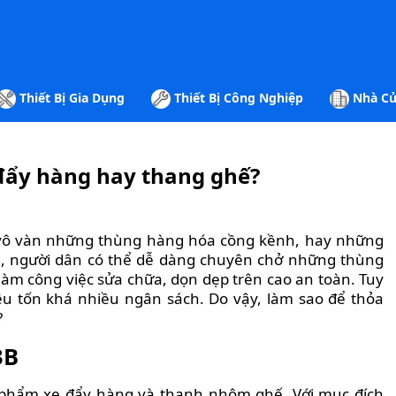
Thiết Bị Gia Dụng
Thiết Bị Công Nghiệp
Nhà Cử
đẩy hàng hay thang ghế?
i vô vàn những thùng hàng hóa cồng kềnh, hay những
g, người dân có thể dễ dàng chuyên chở những thùng
m công việc sửa chữa, dọn dẹp trên cao an toàn. Tuy
êu tốn khá nhiều ngân sách. Do vậy, làm sao để thỏa
?
3B
n phẩm xe đẩy hàng và thanh nhôm ghế. Với mục đích