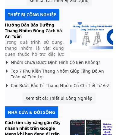
Xem tất cả: Thiết Bị Gia Dụng
THIẾT BỊ CÔNG NGHIỆP
Hướng Dẫn Bảo Dưỡng
Thang Nhôm Đúng Cách Và
An Toàn
Trong quá trình sử dụng,
thang nhôm là vật dụng
quen thuộc hỗ trợ đắc lực
cho gia đình, công trình hay
Nhôm Chưa Được Định Hình Có Bền Không?
văn phòng. Tuy nhiên, để
Top 7 Phụ Kiện Thang Nhôm Giúp Tăng Độ An
thang luôn hoạt động bền bỉ
Toàn Và Tiện Lợi
và đảm bảo an toàn khi sử
dụng, việc bảo dưỡng thang
Các Bước Bảo Trì Thang Nhôm Cũ Chi Tiết Từ A-Z
nhôm là điều vô cùng quan
trọng. Nhiều...
Xem tất cả: Thiết Bị Công Nghiệp
NHÀ CỬA & ĐỜI SỐNG
Cách tìm cây xăng gần đây
nhanh nhất trên Google
Maps khi bạn đang đi trên