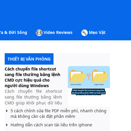
a & Đời Sống
Video Reviews
Mẹo Vặt
THIẾT BỊ VĂN PHÒNG
Cách chuyển file shortcut
sang file thường bằng lệnh
CMD cực hiệu quả cho
người dùng Windows
Cách chuyển file shortcut
sang file thường bằng lệnh
CMD giúp khôi phục dữ liệu
bị ẩn do virus nhanh chóng,
5 cách chỉnh sửa file PDF miễn phí, nhanh chóng
an toàn và hiệu quả trên
mà không cần cài đặt phần mềm
Windows 7, 10, 11 chỉ trong
Hướng dẫn cách scan tài liệu trên iphone
vài bước đơn giản.