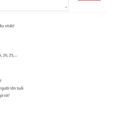
ều nhất?
, 20, 25,…
?
gười lớn tuổi
ờ tới”