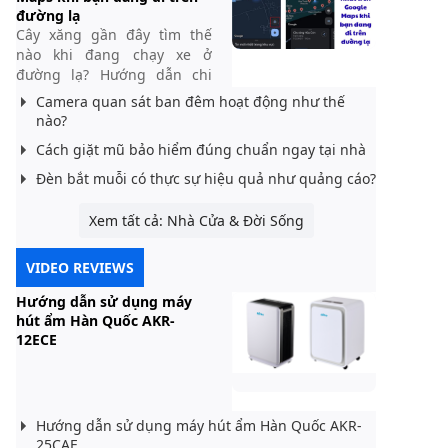
đường lạ
Cây xăng gần đây tìm thế
nào khi đang chạy xe ở
đường lạ? Hướng dẫn chi
tiết cách tra cứu trên Google
Camera quan sát ban đêm hoạt động như thế
Maps, lọc theo khoảng cách,
nào?
chỉ đường nhanh và tránh
Cách giặt mũ bảo hiểm đúng chuẩn ngay tại nhà
hết xăng giữa đường.
Đèn bắt muỗi có thực sự hiệu quả như quảng cáo?
Xem tất cả: Nhà Cửa & Đời Sống
VIDEO REVIEWS
Hướng dẫn sử dụng máy
hút ẩm Hàn Quốc AKR-
12ECE
Hướng dẫn sử dụng máy hút ẩm Hàn Quốc AKR-
25CAE