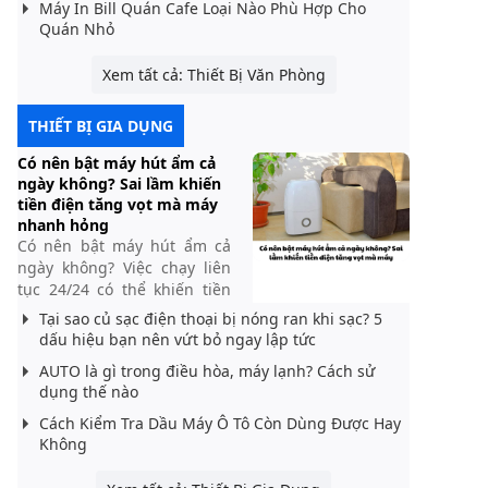
Máy In Bill Quán Cafe Loại Nào Phù Hợp Cho
Quán Nhỏ
Xem tất cả: Thiết Bị Văn Phòng
THIẾT BỊ GIA DỤNG
Có nên bật máy hút ẩm cả
ngày không? Sai lầm khiến
tiền điện tăng vọt mà máy
nhanh hỏng
Có nên bật máy hút ẩm cả
ngày không? Việc chạy liên
tục 24/24 có thể khiến tiền
điện tăng cao, máy quá tải
Tại sao củ sạc điện thoại bị nóng ran khi sạc? 5
và giảm tuổi thọ. Tìm hiểu
dấu hiệu bạn nên vứt bỏ ngay lập tức
cách dùng đúng để tiết kiệm
AUTO là gì trong điều hòa, máy lạnh? Cách sử
và bền máy.
dụng thế nào
Cách Kiểm Tra Dầu Máy Ô Tô Còn Dùng Được Hay
Không