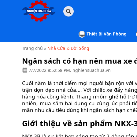
TRANG
CHỦ
Thiết Bị Văn Phòng
THIẾT
BỊ
VĂN
Trang chủ
»
Nhà Cửa & Đời Sống
PHÒNG
Ngân sách có hạn nên mua xe 
THIẾT
7/7/2022 8:52:58 PM. nghiensuachua.vn
BỊ
GIA
DỤNG
Cuối năm là thời điểm mọi người bận rộn vớ
trận dọn dẹp nhà cửa,… Với chiếc xe đẩy hàn
THIẾT
hàng hóa cồng kềnh. Thang nhôm ghế hỗ trợ là
BỊ
CÔNG
nhiên, mua sắm hai dụng cụ cùng lúc phải ti
NGHIỆP
mãn nhu cầu tiêu dùng khi ngân sách hạn chế
NHÀ
Giới thiệu về sản phẩm NKX-
CỬA
&
ĐỜI
NKX-3B là sự kết hợp sáng tạo từ 2 dòng sả