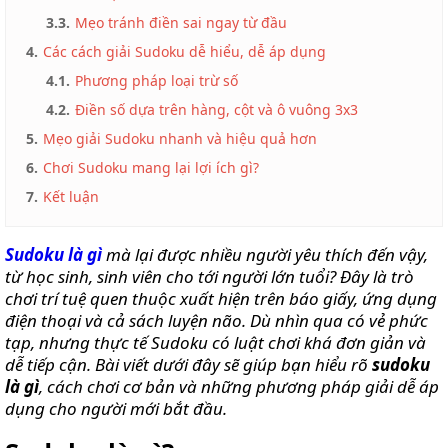
SỐNG
3.3.
Mẹo tránh điền sai ngay từ đầu
VIDEO
4.
Các cách giải Sudoku dễ hiểu, dễ áp dụng
REVIEWS
4.1.
Phương pháp loại trừ số
MẸO
4.2.
Điền số dựa trên hàng, cột và ô vuông 3x3
VẶT
5.
Mẹo giải Sudoku nhanh và hiệu quả hơn
LIÊN
6.
Chơi Sudoku mang lại lợi ích gì?
HỆ
7.
Kết luận
Sudoku là gì
mà lại được nhiều người yêu thích đến vậy,
từ học sinh, sinh viên cho tới người lớn tuổi? Đây là trò
chơi trí tuệ quen thuộc xuất hiện trên báo giấy, ứng dụng
điện thoại và cả sách luyện não. Dù nhìn qua có vẻ phức
tạp, nhưng thực tế Sudoku có luật chơi khá đơn giản và
dễ tiếp cận. Bài viết dưới đây sẽ giúp bạn hiểu rõ
sudoku
là gì
, cách chơi cơ bản và những phương pháp giải dễ áp
dụng cho người mới bắt đầu.