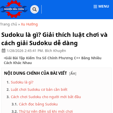
MENU
TRANG
CHỦ
Trang chủ
»
Xu Hướng
THIẾT
Sudoku là gì? Giải thích luật chơi và
BỊ
VĂN
cách giải Sudoku dễ dàng
PHÒNG
1/28/2026 2:45:41 PM. Bích Khuyên
THIẾT
•
Giải Bài Tập Kiểm Tra Số Chính Phương C++ Bằng Nhiều
BỊ
GIA
Cách Khác Nhau
DỤNG
NỘI DUNG CHÍNH CỦA BÀI VIẾT
[
Ẩn
]
THIẾT
BỊ
1.
Sudoku là gì?
CÔNG
NGHIỆP
2.
Luật chơi Sudoku cơ bản cần biết
3.
Cách chơi Sudoku cho người mới bắt đầu
NHÀ
CỬA
3.1.
Cách đọc bảng Sudoku
&
ĐỜI
3.2.
Thứ tự nên điền số khi mới chơi