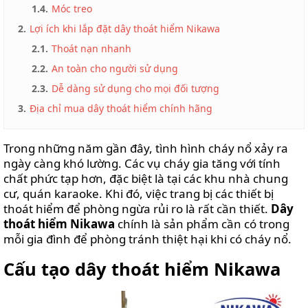
SỐNG
1.4.
Móc treo
2.
Lợi ích khi lắp đặt dây thoát hiểm Nikawa
VIDEO
REVIEWS
2.1.
Thoát nạn nhanh
2.2.
An toàn cho người sử dụng
MẸO
VẶT
2.3.
Dễ dàng sử dụng cho mọi đối tượng
3.
Địa chỉ mua dây thoát hiểm chính hãng
LIÊN
HỆ
Trong những năm gần đây, tình hình cháy nổ xảy ra
ngày càng khó lường. Các vụ cháy gia tăng với tính
chất phức tạp hơn, đặc biệt là tại các khu nhà chung
cư, quán karaoke. Khi đó, việc trang bị các thiết bị
thoát hiểm để phòng ngừa rủi ro là rất cần thiết.
Dây
thoát hiểm Nikawa
chính là sản phẩm cần có trong
mỗi gia đình để phòng tránh thiệt hại khi có cháy nổ.
Cấu tạo dây thoát hiểm Nikawa