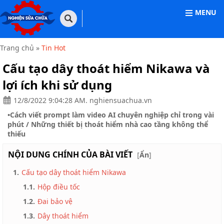
MENU
TRANG
CHỦ
Trang chủ
»
Tin Hot
THIẾT
Cấu tạo dây thoát hiểm Nikawa và
BỊ
VĂN
lợi ích khi sử dụng
PHÒNG
12/8/2022 9:04:28 AM. nghiensuachua.vn
THIẾT
•
Cách viết prompt làm video AI chuyên nghiệp chỉ trong vài
BỊ
GIA
phút
/
Những thiết bị thoát hiểm nhà cao tầng không thể
DỤNG
thiếu
THIẾT
NỘI DUNG CHÍNH CỦA BÀI VIẾT
[
Ẩn
]
BỊ
CÔNG
1.
Cấu tạo dây thoát hiểm Nikawa
NGHIỆP
1.1.
Hộp điều tốc
NHÀ
1.2.
Đai bảo vệ
CỬA
&
1.3.
Dây thoát hiểm
ĐỜI